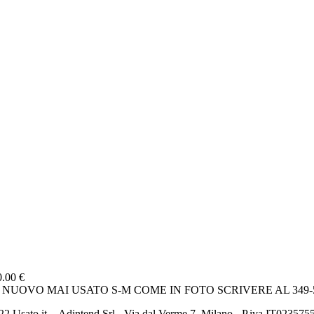
0.00 €
 NUOVO MAI USATO S-M COME IN FOTO SCRIVERE AL 349
2 Usato it. - Adintend Srl - Via dal Verme 7, Milano - P.iva IT02357